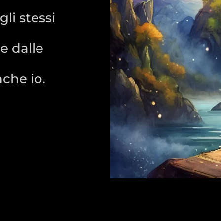
li stessi
 e dalle
nche io.