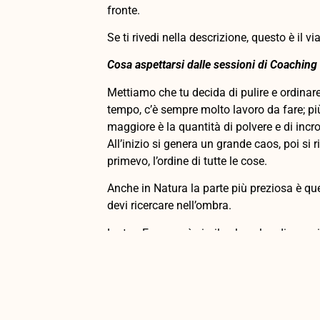
fronte.
Se ti rivedi nella descrizione, questo è il vi
Cosa aspettarsi dalle sessioni di Coachin
Mettiamo che tu decida di pulire e ordina
tempo, c’è sempre molto lavoro da fare; più
maggiore è la quantità di polvere e di incr
All’inizio si genera un grande caos, poi si ri
primevo, l’ordine di tutte le cose.
Anche in Natura la parte più preziosa è qu
devi ricercare nell’ombra.
La tua Essenza è simile al nucleo di una ci
arrivarci devi togliere gli strati duri, imman
schermo protettivo di cui ora non hai più 
significa aprire il cuore, liberare l’energia c
Sommariamente è ciò di cui si occupa un