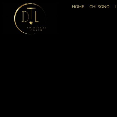
HOME
CHI SONO
I