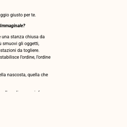
aggio giusto per te.
g Immaginale?
re una stanza chiusa da
 smuovi gli oggetti,
ostazioni da togliere.
stabilisce l’ordine, l’ordine
ella nascosta, quella che
polla o di un carciofo; per
giabili, che lo ricoprono, lo
bisogno. Nel tuo caso
reativa.
Life Coach Immaginale
.