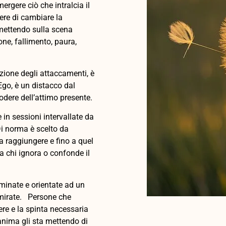
ergere ciò che intralcia il
otere di cambiare la
 mettendo sulla scena
ne, fallimento, paura,
zione degli attaccamenti, è
’Ego, è un distacco dal
odere dell’attimo presente.
in sessioni intervallate da
 Di norma è scelto da
a raggiungere e fino a quel
 chi ignora o confonde il
rminate e orientate ad un
mirate. Persone che
re e la spinta necessaria
’anima gli sta mettendo di