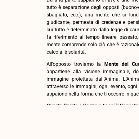
tutto è separazione degli opposti (buono-ca
sbagliato, ecc.), una mente che si fonda
giudicante, permeata di credenze e pensi
cui tutto è determinato dalla legge di c
fa riferimento al tempo lineare; passato
mente comprende solo ciò che è razionale
calcola, è solarità.
All’opposto troviamo la
Mente del Cu
appartiene alla visione immaginale, d
immagine proiettata dall’Anima. L’Anim
attraverso le immagini; ogni evento, ogni 
appaiono nella forma che ti occorre in qu
Questa Realtà è Sogno e tu sei il Sognato
Diventando consapevole che gli eventi pert
vita sono creati da te, affinché tu possa ri
potere di cambiare la narrazione e di co