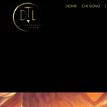
HOME
CHI SONO
I