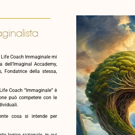
ginalista
e Life Coach Immaginale mi
la dell’Imaginal Accademy,
, Fondatrice della stessa,
di Life Coach “Immaginale” è
ione può competere con le
dividuali.
ente cosa si intende per
e logico razionale, in cui