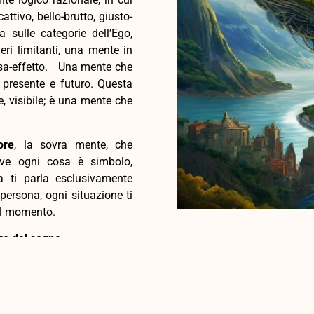
ttivo, bello-brutto, giusto-
 sulle categorie dell’Ego,
eri limitanti, una mente in
ausa-effetto. Una mente che
, presente e futuro. Questa
, visibile; è una mente che
ore
, la sovra mente, che
ove ogni cosa è simbolo,
a ti parla esclusivamente
persona, ogni situazione ti
el momento.
re del sogno
.
urbati (“traumi”) della tua
conoscerli ed amarli, hai il
mprendere il mito che stai