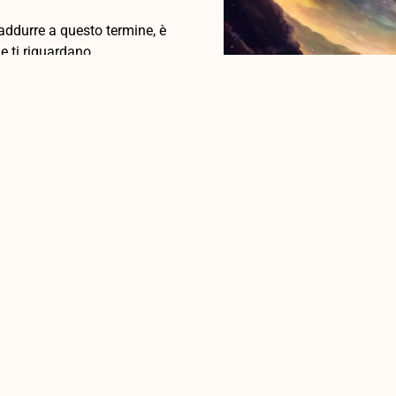
addurre a questo termine, è
e ti riguardano.
scersi.
propria identità o potresti
o preso come riferimento;
ie senza particolari
i noi o di quello che
ra vera Essenza.
ati dalla mente logico
à nel portare avanti un
e, percepisci la forte
spazio temporale con
gnori il senso della vita e