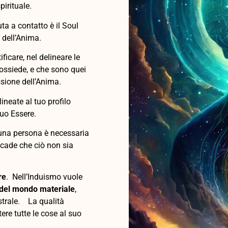
irituale.
ta a contatto è il Soul
 dell’Anima.
ificare, nel delineare le
ossiede, e che sono quei
ssione dell’Anima.
lineate al tuo profilo
tuo Essere.
i una persona è necessaria
ccade che ciò non sia
re
. Nell’Induismo vuole
 del mondo materiale
,
strale. La qualità
tere tutte le cose al suo
.