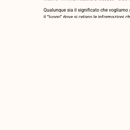
Qualunque sia il significato che vogliamo 
il “luogo” dove si celano le informazioni ch
Istintivamente ognuno di noi crede di cono
Probabilmente anche tu hai creato una tua 
esserti impegnato ad incarnare un modell
tutto ciò con un enorme dispendio di energ
risultati a riguardo, senza soddisfazione.
Questo accade quando l’idea che abbiamo d
vorremo diventare è bel lontana dalla nost
Doti, talenti, doni divini rimangono soffoc
razionale creando confusione, hai difficolt
qualsiasi progetto, il Progetto Divino; inoltr
sensazione di trovarti in una dimensione 
enorme disagio.
Se questa sintomatologia ti appartiene, se i