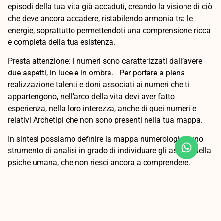
episodi della tua vita già accaduti, creando la visione di ciò
che deve ancora accadere, ristabilendo armonia tra le
energie, soprattutto permettendoti una comprensione ricca
e completa della tua esistenza.
Presta attenzione: i numeri sono caratterizzati dall’avere
due aspetti, in luce e in ombra. Per portare a piena
realizzazione talenti e doni associati ai numeri che ti
appartengono, nell’arco della vita devi aver fatto
esperienza, nella loro interezza, anche di quei numeri e
relativi Archetipi che non sono presenti nella tua mappa.
In sintesi possiamo definire la mappa numerologica uno
strumento di analisi in grado di individuare gli aspetti della
psiche umana, che non riesci ancora a comprendere.
Il Destino esiste ed è impossibile cambiarlo, ma puoi
cambiare la narrazione evitando il giudizio, accogliendo i
“traumi” con la consapevolezza che sono simboli, sono
immagini che l’anima ti mette di fronte affinché tu possa