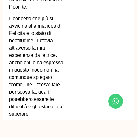
lì con te.
Il concetto che più si
avvicina alla mia idea di
Felicità è lo stato di
beatitudine. Tuttavia,
attraverso la mia
esperienza da lettrice,
anche chi lo ha espresso
in questo modo non ha
comunque spiegato il
“come”, né il “cosa” fare
per scovarla, quali
potrebbero essere le
difficoltà e gli ostacoli da
superare
Non basta dire ad una
persona: la Felicità si