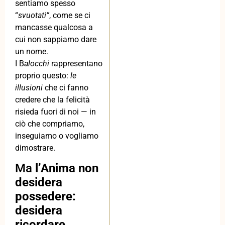
sentiamo spesso
“
svuotati”
, come se ci
mancasse qualcosa a
cui non sappiamo dare
un nome.
I B
alocchi
rappresentano
proprio questo:
le
illusioni
che ci fanno
credere che la felicità
risieda fuori di noi — in
ciò che compriamo,
inseguiamo o vogliamo
dimostrare.
Ma
l’Anima non
desidera
possedere:
desidera
ricordare.